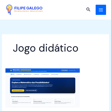
Skip
to
Search
content
Jogo didático