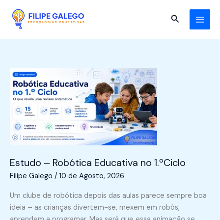
Skip
to
Search
content
Estudo – Robótica Educativa no 1.ºCiclo
Filipe Galego
/
10 de Agosto, 2026
Um clube de robótica depois das aulas parece sempre boa
ideia – as crianças divertem-se, mexem em robôs,
aprendem a programar. Mas será que essa animação se