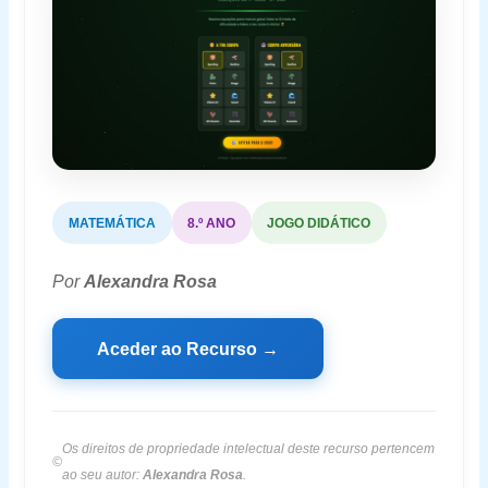
MATEMÁTICA
8.º ANO
JOGO DIDÁTICO
Por
Alexandra Rosa
Aceder ao Recurso →
Os direitos de propriedade intelectual deste recurso pertencem
©
ao seu autor:
Alexandra Rosa
.