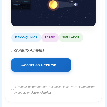
FÍSICO-QUÍMICA
7.º ANO
SIMULADOR
Por
Paulo Almeida
Aceder ao Recurso →
Os direitos de propriedade intelectual deste recurso pertencem
©
ao seu autor:
Paulo Almeida
.