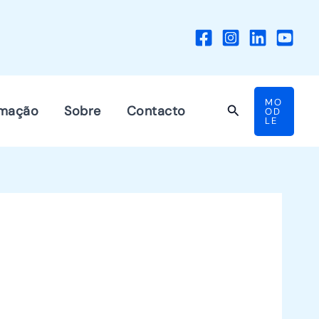
MO
Search
mação
Sobre
Contacto
OD
LE