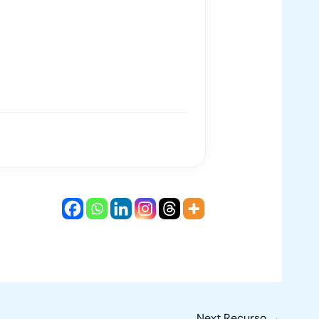
Next Recurso
→