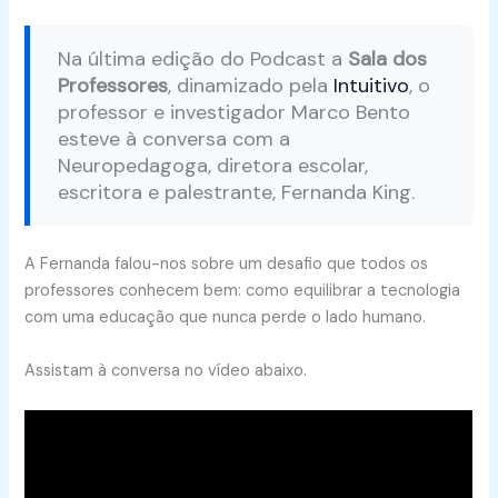
Na última edição do Podcast a
Sala dos
Professores
, dinamizado pela
Intuitivo
, o
professor e investigador Marco Bento
esteve à conversa com a
Neuropedagoga, diretora escolar,
escritora e palestrante, Fernanda King.
A Fernanda falou-nos sobre um desafio que todos os
professores conhecem bem: como equilibrar a tecnologia
com uma educação que nunca perde o lado humano.
Assistam à conversa no vídeo abaixo.