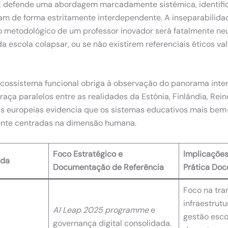
E defende uma abordagem marcadamente sistémica, identifi
am de forma estritamente interdependente.
A inseparabilida
ço metodológico de um professor inovador será fatalmente neu
 da escola colapsar, ou se não existirem referenciais éticos v
cossistema funcional obriga à observação do panorama inter
aça paralelos entre as realidades da Estónia, Finlândia, Rein
ias europeias evidencia que os sistemas educativos mais b
ente centradas na dimensão humana.
Foco Estratégico e
Implicações
ada
Documentação de Referência
Prática Doc
Foco na tra
infraestrutu
AI Leap 2025 programme
e
gestão esco
governança digital consolidada.