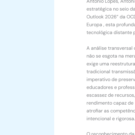
António Lopes, Antóni
estratégica no seio d
Outlook 2026” da O
Europa
, esta profun
tecnológica distante
A análise transversal
não se esgota na mera
exige uma reestrutura
tradicional transmiss
imperativo de preserv
educadores e profess
escassez de recursos,
rendimento capaz de m
atrofiar as competên
intencional e rigorosa.
O reconhecimento da 