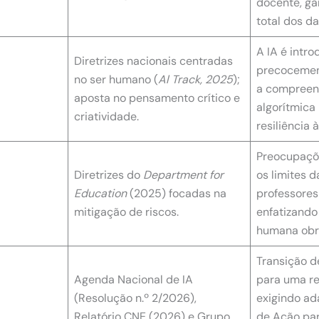
docente, ga
total dos d
A IA é intro
Diretrizes nacionais centradas
precocemen
no ser humano (
Al Track, 2025
);
a compreen
aposta no pensamento crítico e
algorítmica
criatividade.
resiliência 
Preocupaçõe
Diretrizes do
Department for
os limites d
Education
(2025) focadas na
professores
mitigação de riscos.
enfatizando
humana obri
Transição de
Agenda Nacional de IA
para uma re
(Resolução n.º 2/2026),
exigindo ad
Relatório CNE (2026) e Grupo
de Ação par