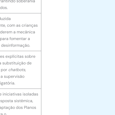
rantindo soberania
ados.
duzida
te, com as crianças
derem a mecânica
 para fomentar a
à desinformação.
s explícitas sobre
a substituição de
 por
chatbots
,
 a supervisão
gatória.
 iniciativas isoladas
sposta sistémica,
aptação dos Planos
a o