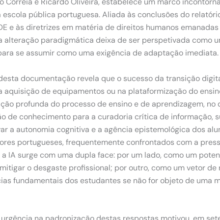
o Correia e Ricardo Oliveira, estabelece um marco incontorná
a escola pública portuguesa.
Aliada às conclusões do relatório
CDE
e às diretrizes em matéria de direitos humanos emanadas
da alteração paradigmática deixa de ser perspetivada como
 para se assumir como uma exigência de adaptação imediata.
 desta documentação revela que o sucesso da transição digit
 aquisição de equipamentos ou na plataformização do ensino.
ção profunda do processo de ensino e de aprendizagem, no qu
ão de conhecimento para a curadoria crítica de informação, 
ar a autonomia cognitiva e a agência epistemológica dos alu
ores portugueses, frequentemente confrontados com a press
 a IA surge com uma dupla face: por um lado, como um potenc
itigar o desgaste profissional; por outro, como um vetor de
cias fundamentais dos estudantes se não for objeto de uma
urgência na padronização destas respostas motivou, em set