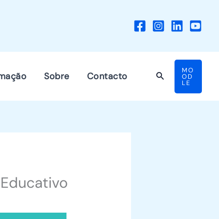
MO
Search
mação
Sobre
Contacto
OD
LE
o Educativo