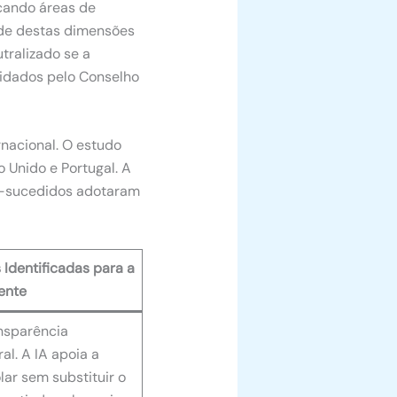
cando áreas de
de destas dimensões
tralizado se a
alidados pelo Conselho
nacional. O estudo
o Unido e Portugal.
A
em-sucedidos adotaram
 Identificadas para a
ente
nsparência
ral. A IA apoia a
lar sem substituir o