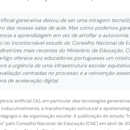
artificial generativa deixou de ser uma miragem tecnoló
tro das nossas salas de aula. Mas como podemos gara
ncia a aprendizagem em vez de atrofiar a autonomia 
o no incontornável estudo do Conselho Nacional de Ed
diretrizes mais recentes do Ministério da Educação, Ci
artigo oferece aos educadores portugueses um roteiro
ore a urgência de uma infraestrutura escolar equitativ
avaliação centradas no processo e a reinvenção essen
a de aceleração digital.
gência artificial (IA), em particular das tecnologias generativ
 indiscutivelmente, a transformação estrutural e epistemoló
dagogia e da organização escolar. A publicação do estudo “Int
o” pelo Conselho Nacional de Educação (CNE) em abril de 20