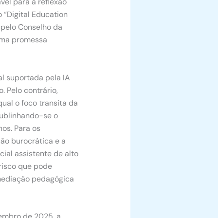
vel para a reflexão
 “Digital Education
 pelo Conselho da
 uma promessa
al suportada pela IA
 Pelo contrário,
al o foco transita da
sublinhando-se o
nos.
Para os
ão burocrática e a
ial assistente de alto
 risco que pode
 mediação pedagógica
embro de 2025, a