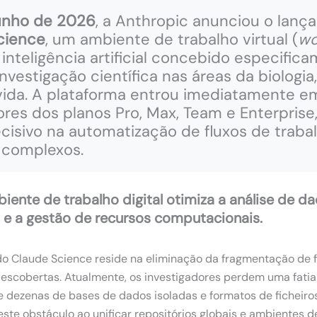
unho de 2026
, a Anthropic anunciou o lança
cience
, um ambiente de trabalho virtual (
wo
nteligência artificial concebido especific
investigação científica nas áreas da biologia
vida. A plataforma entrou imediatamente e
dores dos planos Pro, Max, Team e Enterpris
isivo na automatização de fluxos de traba
s complexos.
ente de trabalho digital otimiza a análise de d
s e a gestão de recursos computacionais.
 do Claude Science reside na eliminação da fragmentação de
escobertas. Atualmente, os investigadores perdem uma fatia
e dezenas de bases de dados isoladas e formatos de ficheiro
este obstáculo ao unificar repositórios globais e ambientes 