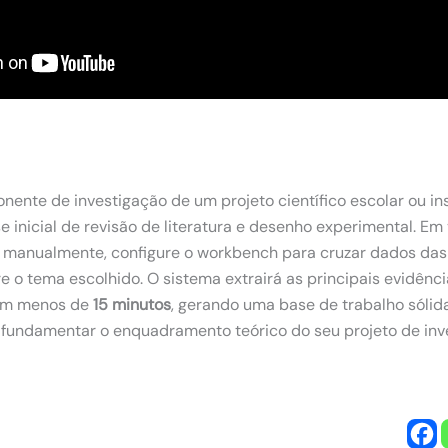
ente de investigação de um projeto científico escolar ou insti
e inicial de revisão de literatura e desenho experimental. E
s manualmente, configure o workbench para cruzar dados das
e o tema escolhido. O sistema extrairá as principais evidênci
 em menos de
15 minutos
, gerando uma base de trabalho sólida,
 fundamentar o enquadramento teórico do seu projeto de inv