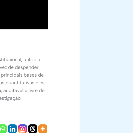
tucional, utilize o
m vez de despender
 principais bases de
as quantitativas e os
 auditável e livre de
estigação.