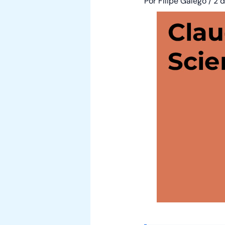
Por
Filipe Galego
/
2 d