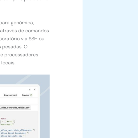
para genómica,
s através de comandos
oratório via SSH ou
s pesadas. O
de processadores
locais.