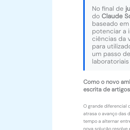
No final de
j
do
Claude S
baseado em i
potenciar a 
ciências da 
para utiliza
um passo dec
laboratoriai
Como o novo ambi
escrita de artigo
O grande diferencial
atrasa o avanço das d
tempo a alternar entr
nova solução resolve 