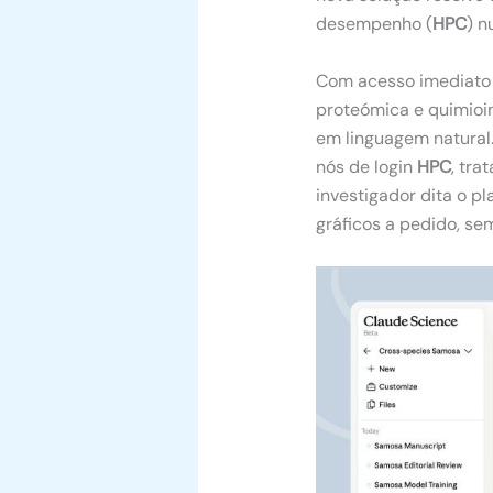
desempenho (
HPC
) n
Com acesso imediato
proteómica e quimioin
em linguagem natural.
nós de login
HPC
, tr
investigador dita o p
gráficos a pedido, se