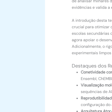
de analisar milhares 
evidências e valida a
A introdução desta t
crucial para otimizar 
escolas secundárias 
agora apoiar o desenv
Adicionalmente, o rig
experimentais limpos 
Destaques dos Re
Conetividade co
Ensembl, ChEMBL
Visualização mole
sequências de A
Reprodutibilidad
configuração do 
Arquitetura Ator-