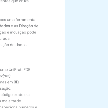
gentes que cruza
icos uma ferramenta
idades
e as
Direção
de
ação e inovação pode
urada.
osição de dados
como UniProt, PDB,
cripts
).
eínas em
3D
,
sação.
 código exato e a
 mais tarde.
inspeciona números e