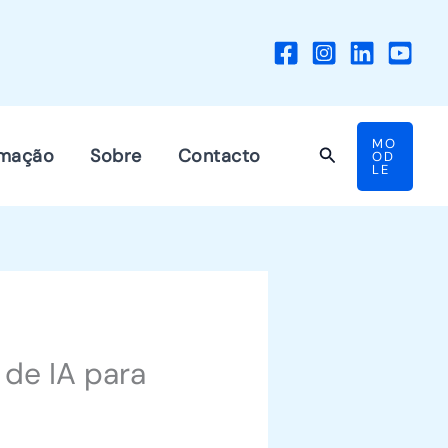
MO
Search
mação
Sobre
Contacto
OD
LE
 de IA para