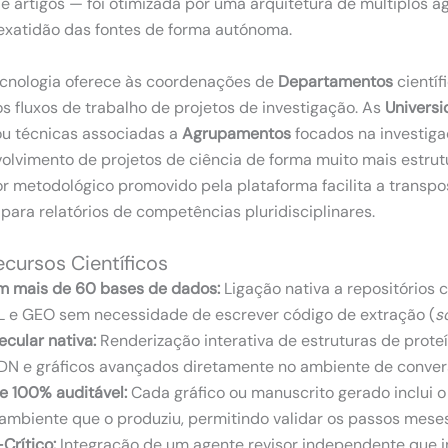
de artigos — foi otimizada por uma arquitetura de múltiplos a
 exatidão das fontes de forma autónoma.
ecnologia oferece às coordenações de
Departamentos
científ
os fluxos de trabalho de projetos de investigação. As
Univers
ou técnicas associadas a
Agrupamentos
focados na investig
olvimento de projetos de ciência de forma muito mais estrut
or metodológico promovido pela plataforma facilita a transp
para relatórios de competências pluridisciplinares.
cursos Científicos
m mais de 60 bases de dados:
Ligação nativa a repositórios 
 e GEO sem necessidade de escrever código de extração (
s
cular nativa:
Renderização interativa de estruturas de prot
DN e gráficos avançados diretamente no ambiente de conver
e 100% auditável:
Cada gráfico ou manuscrito gerado inclui o
ambiente que o produziu, permitindo validar os passos meses
Crítico:
Integração de um agente revisor independente que 