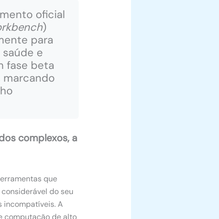
mento oficial
rkbench
)
amente para
, saúde e
m fase beta
e, marcando
lho
ados complexos, a
 ferramentas que
 considerável do seu
s incompatíveis. A
de computação de alto