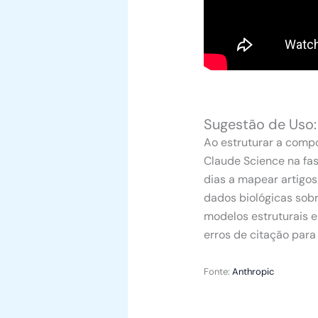
Sugestão de Uso:
Ao estruturar a compon
Claude Science na fas
dias a mapear artigo
dados biológicas sobr
modelos estruturais
erros de citação para
Fonte:
Anthropic