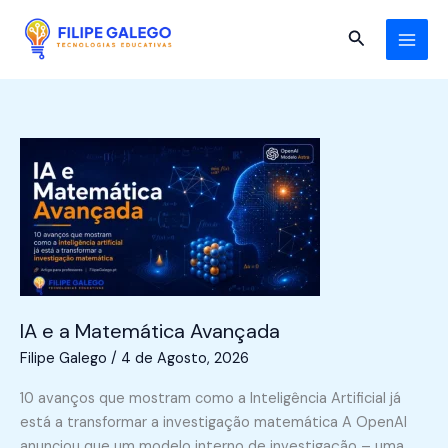
Skip
to
Search
content
IA e a Matemática Avançada
Filipe Galego
/
4 de Agosto, 2026
10 avanços que mostram como a Inteligência Artificial já
está a transformar a investigação matemática A OpenAI
anunciou que um modelo interno de investigação – uma