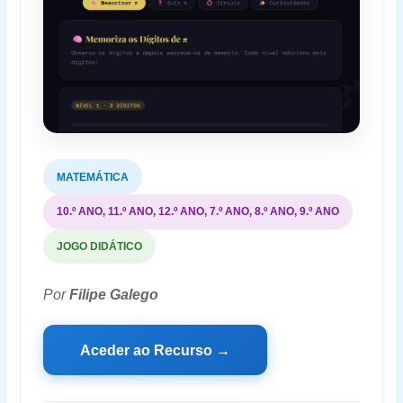
MATEMÁTICA
10.º ANO, 11.º ANO, 12.º ANO, 7.º ANO, 8.º ANO, 9.º ANO
JOGO DIDÁTICO
Por
Filipe Galego
Aceder ao Recurso →