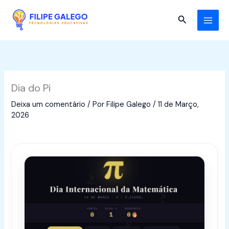
Skip
to
Search
content
Dia do Pi
Deixa um comentário
/ Por
Filipe Galego
/
11 de Março,
2026