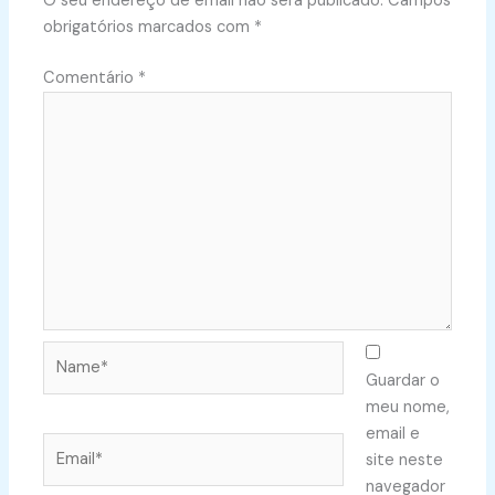
O seu endereço de email não será publicado.
Campos
obrigatórios marcados com
*
Comentário
*
Name*
Guardar o
meu nome,
email e
Email*
site neste
navegador