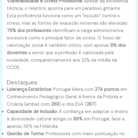
Vulnerabilidade e Stress Profissional
Apesar da excelência
técnica, o relatório aponta para um paradoxo gritante.
Esta proficiência funciona como um “escudo” contra o
stress, mas as fontes de exaustão externas são elevadas:
79% dos professores
identificam a carga administrativa
excessiva como o principal fator de stress
. O fosso de
valorização social é também crítico, com apenas
9% dos
docentes
a sentir que a profissão é valorizada pela
sociedade, comparativamente aos 22% da média da
OCDE
.
Destaques:
Liderança Estatística:
Portugal lidera com
274 pontos
em
Conhecimento Pedagógico Geral, à frente da Polónia e
Croácia (ambas com
269
) e dos EUA (
267
).
Capacidade de Inclusão:
A confiança em adaptar o ensino
à diversidade cultural atinge os
86%
em Portugal, face a
apenas 36% na Finlândia.
Gestão de Turma:
Professores com maior pontuação no