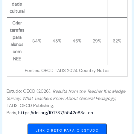
dade
cultural
Criar
tarefas
para
84%
43%
46%
29%
62%
alunos
com
NEE
Fontes: OECD TALIS 2024 Country Notes
Estudo: OECD (2026),
Results from the Teacher Knowledge
Survey: What Teachers Know About General Pedagogy
,
TALIS, OECD Publishing,
Paris,
https://doi.org/10.1787/5542e88a-en
.
LINK DIRETO PARA O ESTUDO