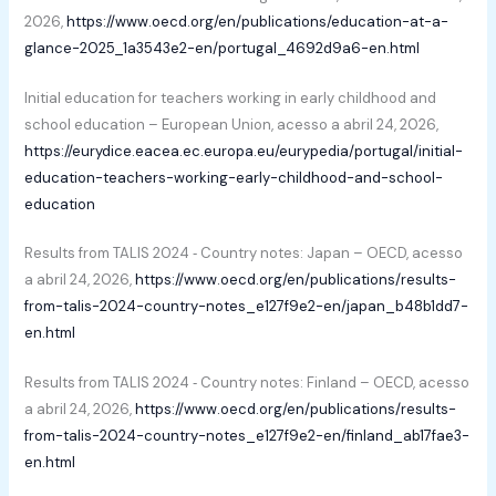
2026,
https://www.oecd.org/en/publications/education-at-a-
glance-2025_1a3543e2-en/portugal_4692d9a6-en.html
Initial education for teachers working in early childhood and
school education – European Union, acesso a abril 24, 2026,
https://eurydice.eacea.ec.europa.eu/eurypedia/portugal/initial-
education-teachers-working-early-childhood-and-school-
education
Results from TALIS 2024 ‑ Country notes: Japan – OECD, acesso
a abril 24, 2026,
https://www.oecd.org/en/publications/results-
from-talis-2024-country-notes_e127f9e2-en/japan_b48b1dd7-
en.html
Results from TALIS 2024 ‑ Country notes: Finland – OECD, acesso
a abril 24, 2026,
https://www.oecd.org/en/publications/results-
from-talis-2024-country-notes_e127f9e2-en/finland_ab17fae3-
en.html