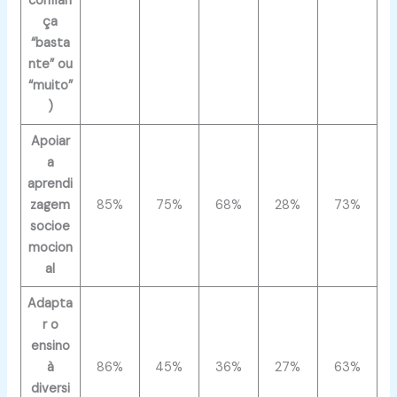
confian
ça
“basta
nte” ou
“muito”
)
Apoiar
a
aprendi
zagem
85%
75%
68%
28%
73%
socioe
mocion
al
Adapta
r o
ensino
à
86%
45%
36%
27%
63%
diversi