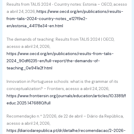
Results from TALIS 2024 ‑ Country notes: Estonia – OECD, acesso
a abril 24, 2026,
https://www.oecd.org/en/publications/results-
from-talis-2024-country-notes_e127f9e2-
en/estonia_44178e34-en.html
The demands of teaching: Results from TALIS 2024 | OECD,
acesso a abril 24, 2026,
https://www.oecd.org/en/publications/results-from-talis-
2024_90df6235-en/full-report/the-demands-of-
teaching_0e941e2f.html
Innovation in Portuguese schools: what is the grammar of its
conceptualization? – Frontiers, acesso a abril 24, 2026,
https://www.frontiersin.org/journals/education/articles/10.3389/f
educ.2025.1476880/full
Recomendação n.º 2/2026, de 22 de abril – Diário da República,
acesso a abril 24, 2026,
https://diariodarepublica.pt/dr/detalhe/recomendacao/2-2026-