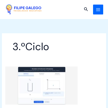
Skip
to
Search
content
3.ºCiclo