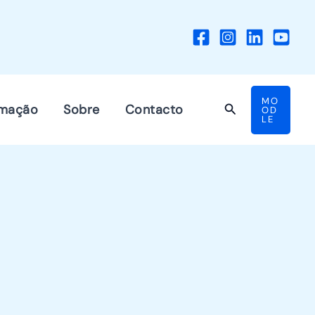
MO
Search
mação
Sobre
Contacto
OD
LE