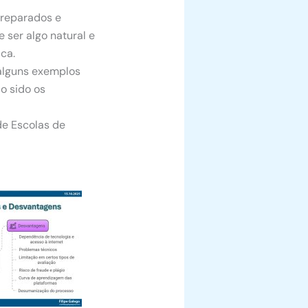
preparados e
e ser algo natural e
ica.
 alguns exemplos
do sido os
de Escolas de