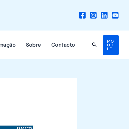
MO
Search
mação
Sobre
Contacto
OD
LE